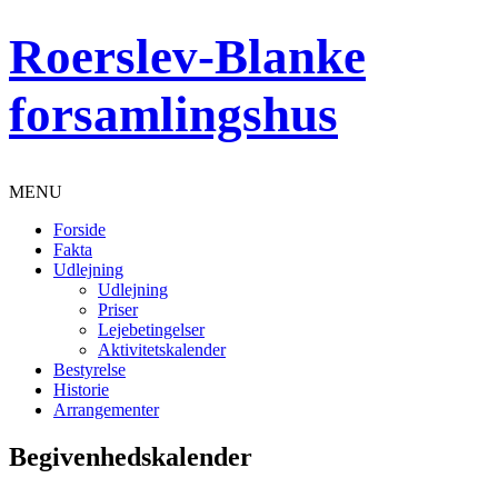
Roerslev-Blanke
forsamlingshus
MENU
Forside
Fakta
Udlejning
Udlejning
Priser
Lejebetingelser
Aktivitetskalender
Bestyrelse
Historie
Arrangementer
Begivenhedskalender