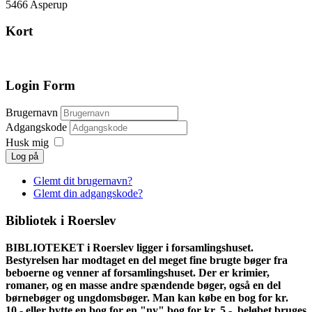
5466 Asperup
Kort
Login Form
Brugernavn
Adgangskode
Husk mig
Log på
Glemt dit brugernavn?
Glemt din adgangskode?
Bibliotek i Roerslev
BIBLIOTEKET i Roerslev ligger i forsamlingshuset.
Bestyrelsen har modtaget en del meget fine brugte bøger fra
beboerne og venner af forsamlingshuset. Der er krimier,
romaner, og en masse andre spændende bøger, også en del
børnebøger og ungdomsbøger. Man kan købe en bog for kr.
10,- eller bytte en bog for en "ny" bog for kr. 5,-, beløbet bruges