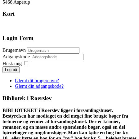
5466 Asperup
Kort
Login Form
Brugernavn
Adgangskode
Husk mig
Log på
Glemt dit brugernavn?
Glemt din adgangskode?
Bibliotek i Roerslev
BIBLIOTEKET i Roerslev ligger i forsamlingshuset.
Bestyrelsen har modtaget en del meget fine brugte bøger fra
beboerne og venner af forsamlingshuset. Der er krimier,
romaner, og en masse andre spændende bøger, også en del
børnebøger og ungdomsbøger. Man kan købe en bog for kr.
10,- eller bytte en bog for en "ny" bog for kr. 5,-, beløbet bruges