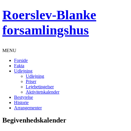
Roerslev-Blanke
forsamlingshus
MENU
Forside
Fakta
Udlejning
Udlejning
Priser
Lejebetingelser
Aktivitetskalender
Bestyrelse
Historie
Arrangementer
Begivenhedskalender