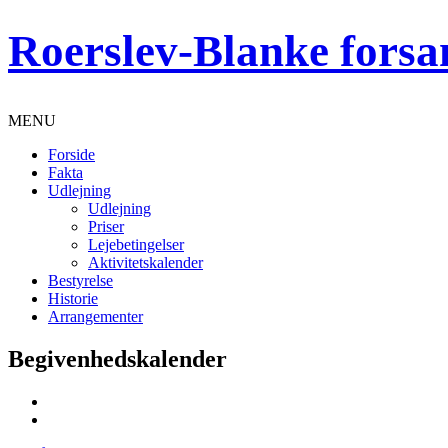
Roerslev-Blanke forsa
MENU
Forside
Fakta
Udlejning
Udlejning
Priser
Lejebetingelser
Aktivitetskalender
Bestyrelse
Historie
Arrangementer
Begivenhedskalender